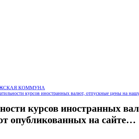
ЖСКАЯ КОММУНА
латильности курсов иностранных валют, отпускные цены на наш
ьности курсов иностранных ва
от опубликованных на сайте…