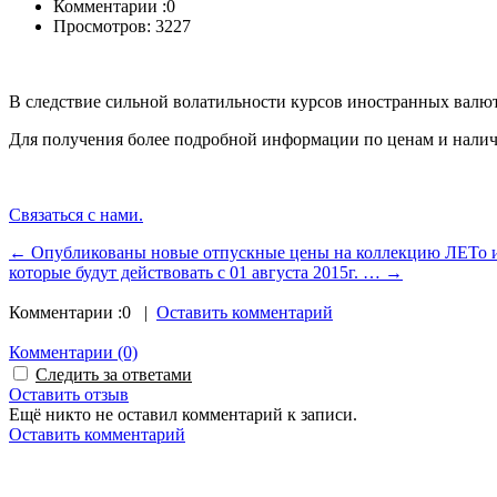
Комментарии :
0
Просмотров: 3227
В следствие сильной волатильности курсов иностранных валют
Для получения более подробной информации по ценам и налич
Связаться с нами.
← Опубликованы новые отпускные цены на коллекцию ЛЕТо и 
которые будут действовать с 01 августа 2015г. … →
Комментарии :
0
|
Оставить комментарий
Комментарии
(0)
Следить за ответами
Оставить отзыв
Ещё никто не оставил комментарий к записи.
Оставить комментарий
Powered by module Blog | News | Reviews | Gallery ver.: 4.33.2 (Commercial license) (